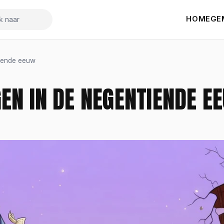
HOME
GE
k naar
ntiende eeuw
GEN IN DE NEGENTIENDE E