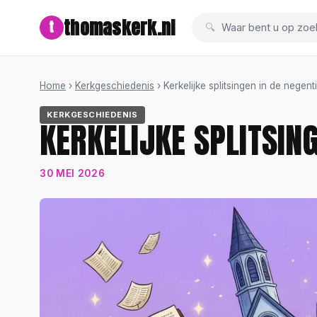
thomaskerk.nl
t
Waar bent u op zoe
Home
›
Kerkgeschiedenis
› Kerkelijke splitsingen in de nege
KERKGESCHIEDENIS
KERKELIJKE SPLITSIN
30 MEI 2026