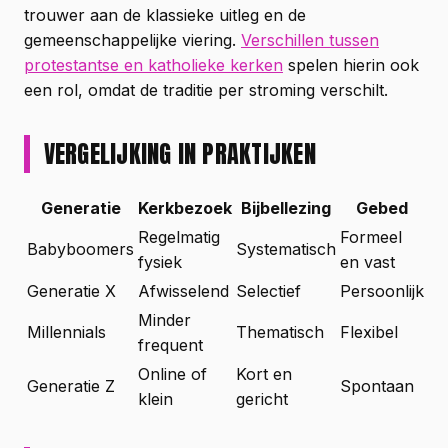
trouwer aan de klassieke uitleg en de
gemeenschappelijke viering.
Verschillen tussen
protestantse en katholieke kerken
spelen hierin ook
een rol, omdat de traditie per stroming verschilt.
VERGELIJKING IN PRAKTIJKEN
Generatie
Kerkbezoek
Bijbellezing
Gebed
Regelmatig
Formeel
Babyboomers
Systematisch
fysiek
en vast
Generatie X
Afwisselend
Selectief
Persoonlijk
Minder
Millennials
Thematisch
Flexibel
frequent
Online of
Kort en
Generatie Z
Spontaan
klein
gericht