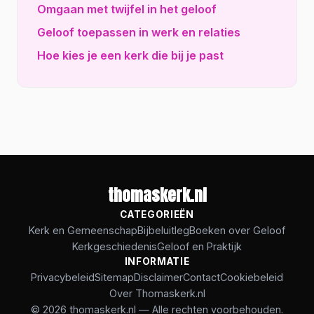
Omgaan met twijfel in het geloof
Geloof toepassen in werk en relaties
Hoe kies je een kerk die bij je past
thomaskerk.nl
CATEGORIEËN
Kerk en Gemeenschap
Bijbeluitleg
Boeken over Geloof
Kerkgeschiedenis
Geloof en Praktijk
INFORMATIE
Privacybeleid
Sitemap
Disclaimer
Contact
Cookiebeleid
Over Thomaskerk.nl
© 2026 thomaskerk.nl — Alle rechten voorbehouden.