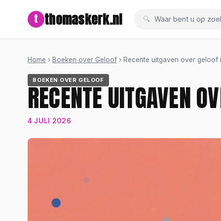
thomaskerk.nl
t
Waar bent u op zoe
Home
›
Boeken over Geloof
› Recente uitgaven over geloof 
BOEKEN OVER GELOOF
RECENTE UITGAVEN OV
4 JULI 2026