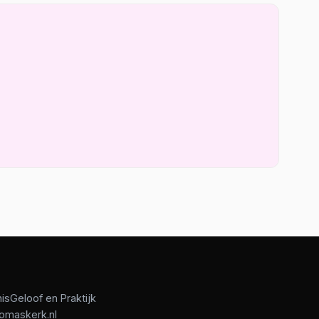
is
Geloof en Praktijk
omaskerk.nl