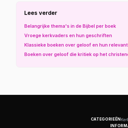
Lees verder
Belangrijke thema's in de Bijbel per boek
Vroege kerkvaders en hun geschriften
Klassieke boeken over geloof en hun relevant
Boeken over geloof die kritiek op het christ
CATEGORIEËN
Ker
INFORM