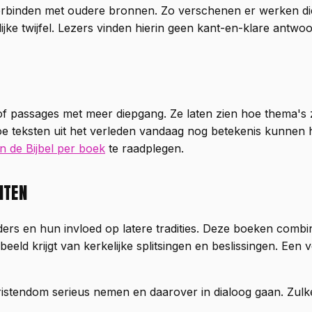
erbinden met oudere bronnen. Zo verschenen er werken die
onlijke twijfel. Lezers vinden hierin geen kant-en-klare an
n of passages met meer diepgang. Ze laten zien hoe thema's
er hoe teksten uit het verleden vandaag nog betekenis kun
in de Bijbel per boek
te raadplegen.
HTEN
ders en hun invloed op latere tradities. Deze boeken com
eld krijgt van kerkelijke splitsingen en beslissingen. Een v
hristendom serieus nemen en daarover in dialoog gaan. Zulke