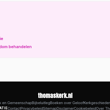
ie
endom behandelen
thomaskerk.nl
k en Gemeenschap
Bijbeluitleg
Boeken over Geloof
Kerkgeschieden
ATIE
Contact
Privacybeleid
Sitemap
Disclaimer
Cookiebeleid
Over Th